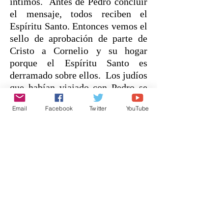
íntimos. Antes de Pedro concluir
el mensaje, todos reciben el
Espíritu Santo. Entonces vemos el
sello de aprobación de parte de
Cristo a Cornelio y su hogar
porque el Espíritu Santo es
derramado sobre ellos. Los judíos
que habían viajado con Pedro se
sorprendieron. Estaban
Email
Facebook
Twitter
YouTube
literalmente asombrado porque se
dieron cuenta que Dios le había
concedido el arrepentimiento a
los Gentiles (porque hasta este
momento los judíos pensaban que
el evangelio del reino era solo
para los judíos) Ahora ven que
estos Gentiles (a quienes los
judíos habían considerado