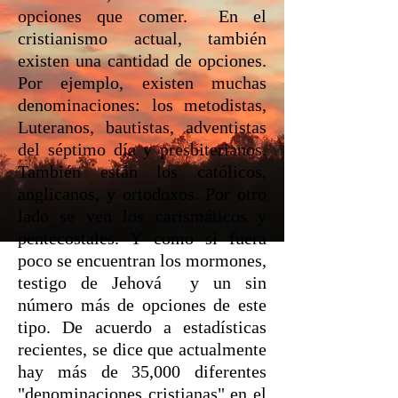
opciones que comer. En el
cristianismo actual, también
existen una cantidad de opciones.
Por ejemplo, existen muchas
denominaciones: los metodistas,
Luteranos, bautistas, adventistas
del séptimo día y presbiterianos.
También están los católicos,
anglicanos, y ortodoxos. Por otro
lado se ven los carismáticos y
pentecostales. Y como si fuera
poco se encuentran los mormones,
testigo de Jehová y un sin
número más de opciones de este
tipo. De acuerdo a estadísticas
recientes, se dice que actualmente
hay más de 35,000 diferentes
"denominaciones cristianas" en el